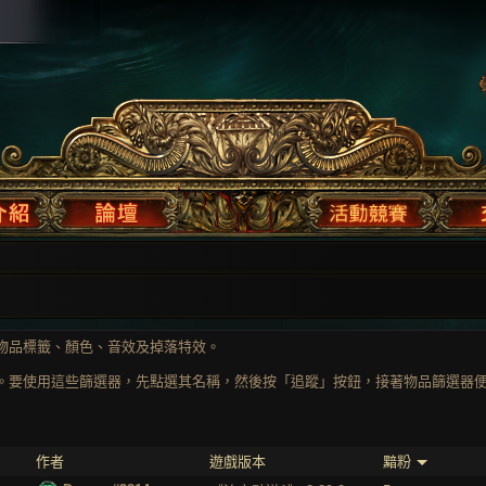
物品標籤、顏色、音效及掉落特效。
。要使用這些篩選器，先點選其名稱，然後按「追蹤」按鈕，接著物品篩選器便
作者
遊戲版本
黯粉