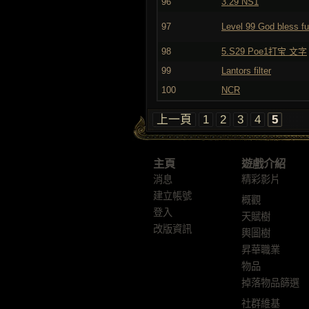
96
3.29 NS1
97
Level 99 God bless fu
98
5.S29 Poe1打宝 文字
99
Lantors filter
100
NCR
上一頁
1
2
3
4
5
主頁
遊戲介紹
消息
精彩影片
建立帳號
概觀
登入
天賦樹
改版資訊
輿圖樹
昇華職業
物品
掉落物品篩選
社群維基