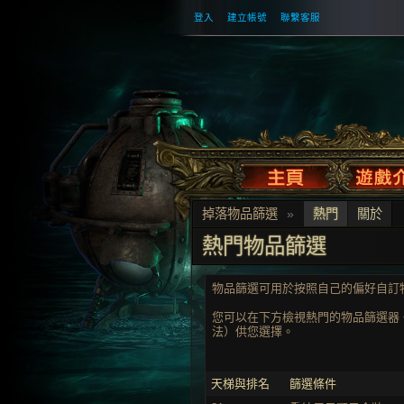
登入
建立帳號
聯繫客服
掉落物品篩選
»
熱門
關於
熱門物品篩選
物品篩選可用於按照自己的偏好自訂
您可以在下方檢視熱門的物品篩選器
法）供您選擇。
天梯與排名
篩選條件