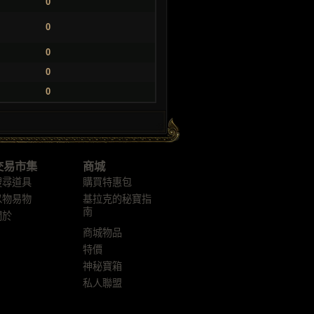
0
0
0
0
0
交易市集
商城
搜尋道具
購買特惠包
以物易物
基拉克的秘寶指
南
關於
商城物品
特價
神秘寶箱
私人聯盟