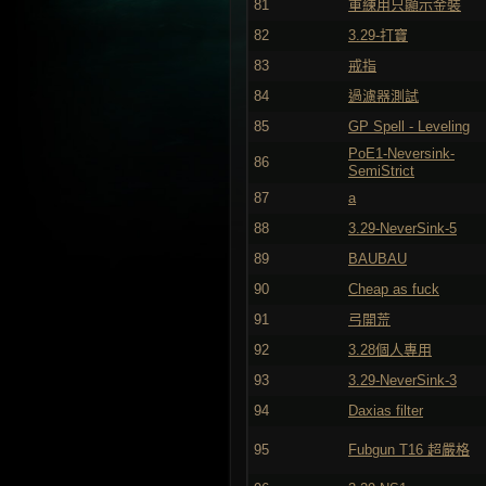
81
重練用只顯示金裝
82
3.29-打寶
83
戒指
84
過濾器測試
85
GP Spell - Leveling
PoE1-Neversink-
86
SemiStrict
87
a
88
3.29-NeverSink-5
89
BAUBAU
90
Cheap as fuck
91
弓開荒
92
3.28個人專用
93
3.29-NeverSink-3
94
Daxias filter
95
Fubgun T16 超嚴格