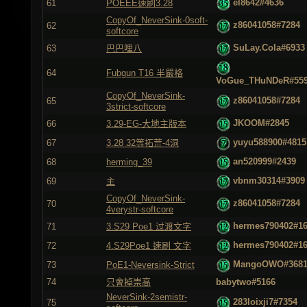
el8642#4636
61
POEEE速刷3.28
CopyOf_NeverSink-0soft-
z86041058#7284
62
softcore
SuLay.Cola#6933
63
巴巴哩八
64
Fubgun T16 半嚴格
VoGue_THuNDeR#55
CopyOf_NeverSink-
z86041058#7284
65
3strict-softcore
JKOOM#2845
66
3.29-EG-大地主版本
yuyu588900#4815
67
3.28 32等拓荒-4洞
an520999#2439
68
herming_39
vbnm30314#3909
69
主
CopyOf_NeverSink-
z86041058#7284
70
4verystr-softcore
hermes790402#1
71
3.S29 Poe1 过渡文字
hermes790402#1
72
4.S29Poe1 速刷 文字
MangoOWO#368
73
PoE1-Neversink-Strict
74
只會掉崇高
babytwo#5166
NeverSink-2semistr-
283loixji7#7354
75