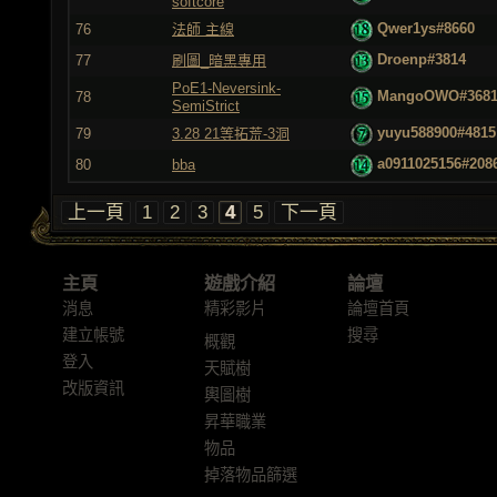
softcore
Qwer1ys#8660
76
法師 主線
Droenp#3814
77
刷圖_暗黑專用
PoE1-Neversink-
MangoOWO#368
78
SemiStrict
yuyu588900#4815
79
3.28 21等拓荒-3洞
a0911025156#208
80
bba
上一頁
1
2
3
4
5
下一頁
主頁
遊戲介紹
論壇
消息
精彩影片
論壇首頁
建立帳號
搜尋
概觀
登入
天賦樹
改版資訊
輿圖樹
昇華職業
物品
掉落物品篩選