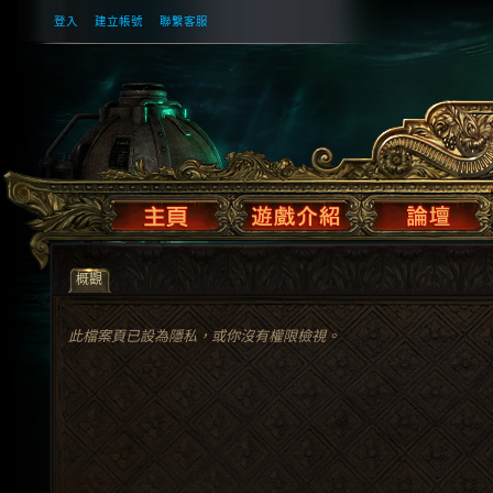
登入
建立帳號
聯繫客服
概觀
此檔案頁已設為隱私，或你沒有權限檢視。