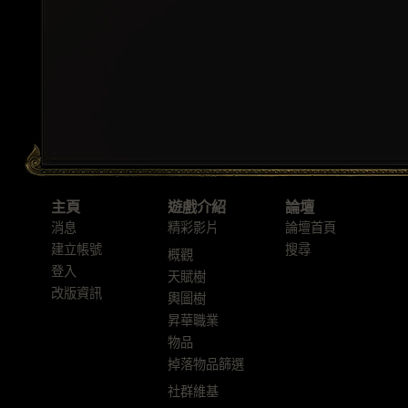
主頁
遊戲介紹
論壇
消息
精彩影片
論壇首頁
建立帳號
搜尋
概觀
登入
天賦樹
改版資訊
輿圖樹
昇華職業
物品
掉落物品篩選
社群維基