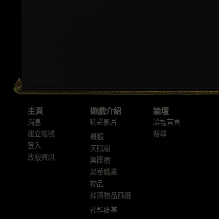
主頁
遊戲介紹
論壇
消息
精彩影片
論壇首頁
建立帳號
搜尋
概觀
登入
天賦樹
改版資訊
輿圖樹
昇華職業
物品
掉落物品篩選
社群維基