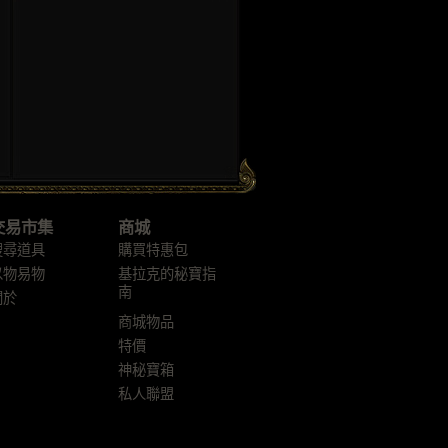
交易市集
商城
搜尋道具
購買特惠包
以物易物
基拉克的秘寶指
南
關於
商城物品
特價
神秘寶箱
私人聯盟