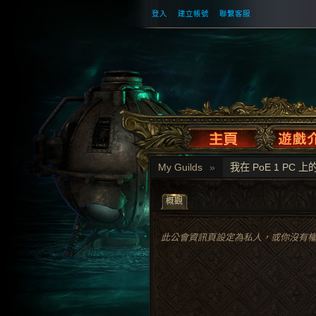
登入
建立帳號
聯繫客服
My Guilds
»
我在 PoE 1 PC 
概觀
此公會資訊頁設定為私人，或你沒有