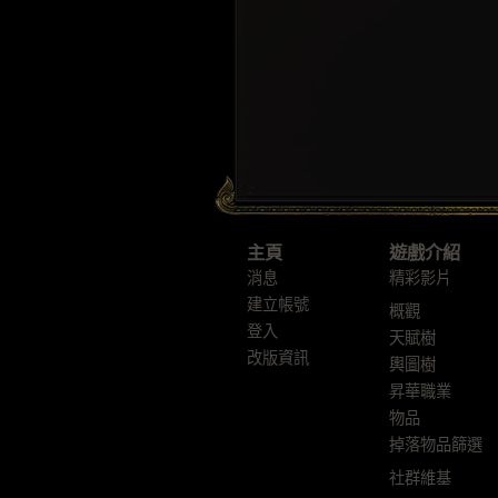
主頁
遊戲介紹
消息
精彩影片
建立帳號
概觀
登入
天賦樹
改版資訊
輿圖樹
昇華職業
物品
掉落物品篩選
社群維基