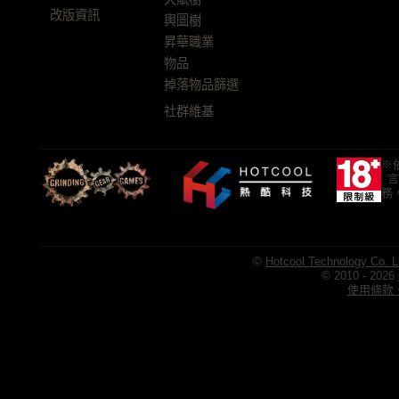
改版資訊
輿圖樹
昇華職業
物品
掉落物品篩選
社群維基
※
言
務
©
Hotcool Technology Co. L
© 2010 - 2026
使用條款、