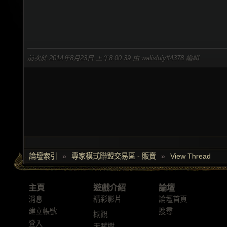
前次於 2014年8月23日 上午8:00:39 由 walisluiy#4378 編緝
論壇索引
»
專家模式聯盟交易區 - 販賣
»
View Thread
主頁
遊戲介紹
論壇
消息
精彩影片
論壇首頁
建立帳號
搜尋
概觀
登入
天賦樹