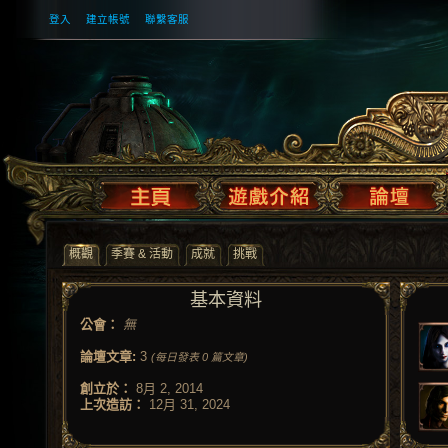
登入
建立帳號
聯繫客服
概觀
季賽 & 活動
成就
挑戰
基本資料
公會：
無
論壇文章:
3
(每日發表 0 篇文章)
創立於：
8月 2, 2014
上次造訪：
12月 31, 2024