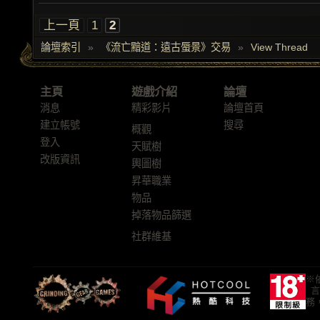
上一頁
1
2
論壇索引
»
《流亡黯道：遠古蜃景》交易
»
View Thread
主頁
遊戲介紹
論壇
消息
精彩影片
論壇首頁
建立帳號
搜尋
概觀
登入
天賦樹
改版資訊
輿圖樹
昇華職業
物品
掉落物品篩選
社群維基
※
言
務