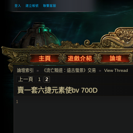
登入
建立帳號
聯繫客服
論壇索引
»
《流亡黯道：遠古蜃景》交易
»
View Thread
上一頁
1
2
賣一套六捷元素使bv 700D
1