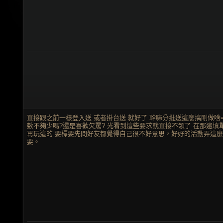
直接跟之前一樣登入送 或者掛台送 就好了 幹嘛分批送這麼搞剛做啥
數不夠少嗎?還是喜歡欠罵? 光看到這些要求就直接不領了 在那邊填
再玩這的 要標要先問好友都覺得自己很不好意思，好好的活動弄這麼
要。