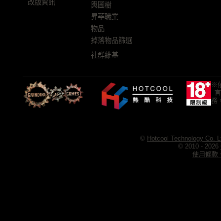
改版資訊
輿圖樹
昇華職業
物品
掉落物品篩選
社群維基
※
言
務
©
Hotcool Technology Co. L
© 2010 - 2026
使用條款、