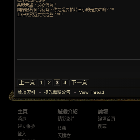
真的失望，沒心情玩!!
國際服看個台就有，你這還要拍片三小的是要幹嘛??!!!
上班很累還要搞這些??!!!!
上一頁
1
2
3
4
下一頁
論壇索引
»
搶先體驗公告
»
View Thread
主頁
遊戲介紹
論壇
消息
精彩影片
論壇首頁
建立帳號
搜尋
概觀
登入
天賦樹