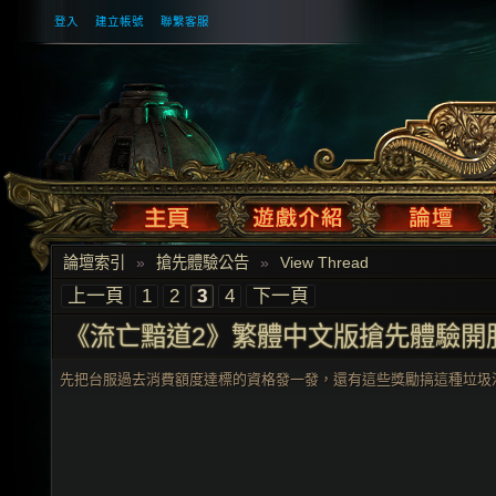
登入
建立帳號
聯繫客服
論壇索引
»
搶先體驗公告
»
View Thread
上一頁
1
2
3
4
下一頁
《流亡黯道2》繁體中文版搶先體驗開
先把台服過去消費額度達標的資格發一發，還有這些獎勵搞這種垃圾