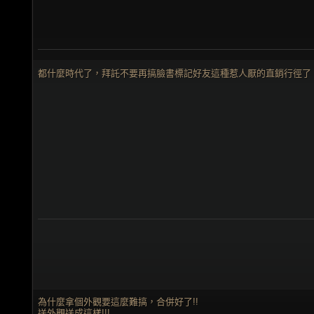
都什麼時代了，拜託不要再搞臉書標記好友這種惹人厭的直銷行徑了
為什麼拿個外觀要這麼難搞，合併好了!!
送外觀送成這樣!!!