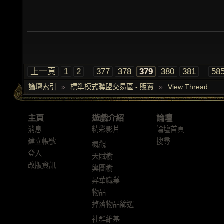
上一頁
1
2
377
378
379
380
381
58
…
…
論壇索引
»
標準模式聯盟交易區 - 販賣
»
View Thread
主頁
遊戲介紹
論壇
消息
精彩影片
論壇首頁
建立帳號
搜尋
概觀
登入
天賦樹
改版資訊
輿圖樹
昇華職業
物品
掉落物品篩選
社群維基