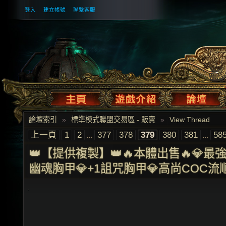
登入
建立帳號
聯繫客服
論壇索引
»
標準模式聯盟交易區 - 販賣
»
View Thread
上一頁
1
2
377
378
379
380
381
58
…
…
👑【提供複製】👑🔥本體出售🔥💎最
幽魂胸甲💎+1詛咒胸甲💎高尚COC流
.