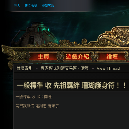
登入
建立帳號
聯繫客服
論壇索引
»
專家模式聯盟交易區 - 購買
»
View Thread
一般標準 收 先祖羈絆 珊瑚護身符！！
一般標準 收 ID：肉體
請密我報價 謝謝您 麻煩了