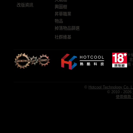
改版資訊
輿圖樹
昇華職業
物品
掉落物品篩選
社群維基
※
言
務
©
Hotcool Technology Co. L
© 2010 - 2026
使用條款、