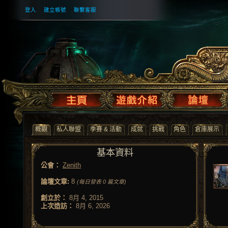
登入
建立帳號
聯繫客服
概觀
私人聯盟
季賽 & 活動
成就
挑戰
角色
倉庫展示
基本資料
公會：
Zenith
論壇文章:
8
(每日發表 0 篇文章)
創立於：
8月 4, 2015
上次造訪：
8月 6, 2026