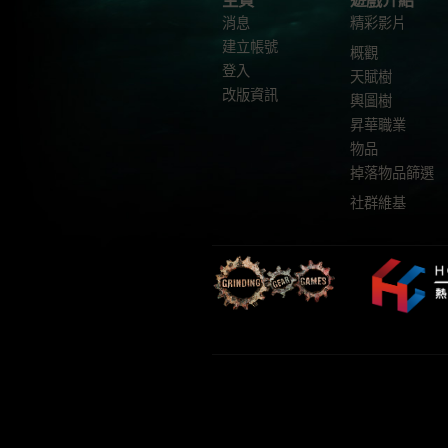
主頁
遊戲介紹
消息
精彩影片
建立帳號
概觀
登入
天賦樹
改版資訊
輿圖樹
昇華職業
物品
掉落物品篩選
社群維基