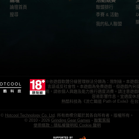
論壇
活動競賽
論壇首頁
聯盟排行
搜尋
季賽 & 活動
我的私人聯盟
※依遊戲軟體分級管理辦法分類為：限制級。本遊戲
言語或反社會性。本遊戲為免費遊戲，但遊戲內另
務，請依個人興趣及能力進行適度消費。請注意遊戲
容易影響作息，宜適度休
熱酷科技為《流亡黯道 Path of Exile
©
Hotcool Technology Co. Ltd
. 所有商標分屬於其各自所有者。版權所有。
© 2010 - 2026
Grinding Gear Games
-
聯繫客服
使用條款、隱私權聲明和 Cookie 聲明