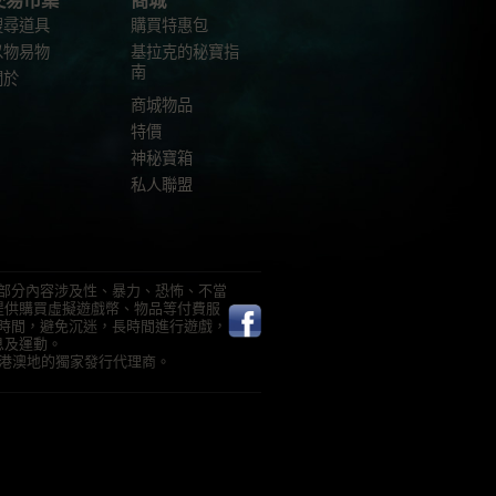
交易市集
商城
搜尋道具
購買特惠包
以物易物
基拉克的秘寶指
南
關於
商城物品
特價
神秘寶箱
私人聯盟
部分內容涉及性、暴力、恐怖、不當
提供購買虛擬遊戲幣、物品等付費服
時間，避免沉迷，長時間進行遊戲，
息及運動。
》在台港澳地的獨家發行代理商。