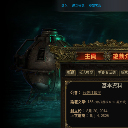
登入
建立帳號
聯繫客服
概觀
私人聯盟
季賽 & 活動
成就
基本資料
公會：
台灣扛壩子
論壇文章:
135
(每日發表 0.03 篇文章)
創立於：
8月 20, 2014
上次造訪：
8月 4, 2026