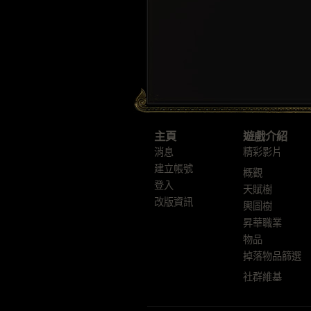
主頁
遊戲介紹
消息
精彩影片
建立帳號
概觀
登入
天賦樹
改版資訊
輿圖樹
昇華職業
物品
掉落物品篩選
社群維基