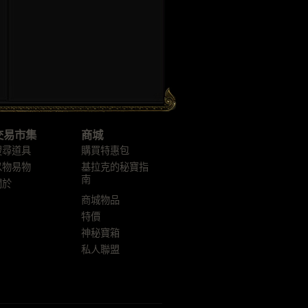
交易市集
商城
搜尋道具
購買特惠包
以物易物
基拉克的秘寶指
南
關於
商城物品
特價
神秘寶箱
私人聯盟