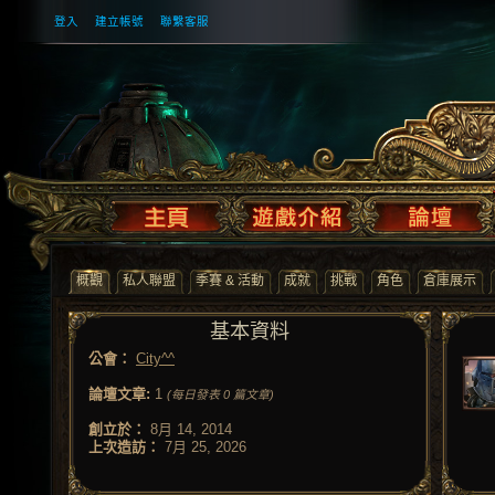
登入
建立帳號
聯繫客服
概觀
私人聯盟
季賽 & 活動
成就
挑戰
角色
倉庫展示
基本資料
公會：
City^^
論壇文章:
1
(每日發表 0 篇文章)
創立於：
8月 14, 2014
上次造訪：
7月 25, 2026