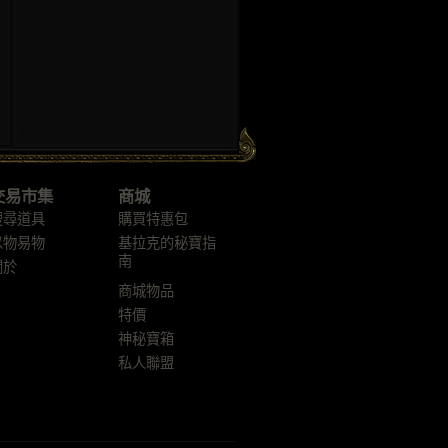
交易市集
商城
搜尋道具
購買特惠包
以物易物
基拉克的秘寶指
南
關於
商城物品
特價
神秘寶箱
私人聯盟