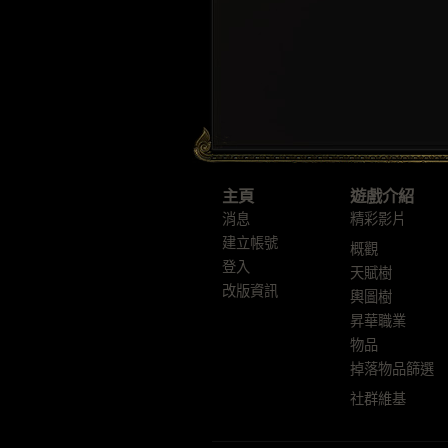
主頁
遊戲介紹
消息
精彩影片
建立帳號
概觀
登入
天賦樹
改版資訊
輿圖樹
昇華職業
物品
掉落物品篩選
社群維基