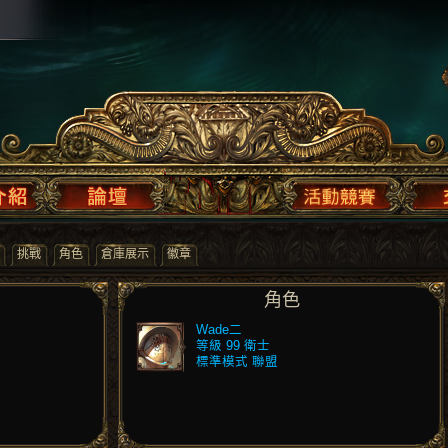
挑戰
角色
倉庫展示
徽章
角色
Wade二
等級 99 衛士
標準模式 聯盟