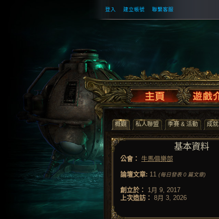
登入
建立帳號
聯繫客服
概觀
私人聯盟
季賽 & 活動
成就
基本資料
公會：
牛馬俱樂部
論壇文章:
11
(每日發表 0 篇文章)
創立於：
1月 9, 2017
上次造訪：
8月 3, 2026