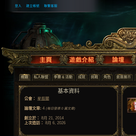
登入
建立帳號
聯繫客服
概觀
私人聯盟
季賽 & 活動
成就
挑戰
角色
倉庫展示
基本資料
公會：
星辰閣
論壇文章:
4
(每日發表 0 篇文章)
創立於：
8月 21, 2014
上次造訪：
8月 6, 2026