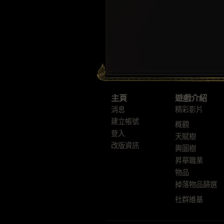
主頁
遊戲介紹
消息
精彩影片
建立帳號
概觀
登入
天賦樹
改版資訊
輿圖樹
昇華職業
物品
掉落物品篩選
社群維基