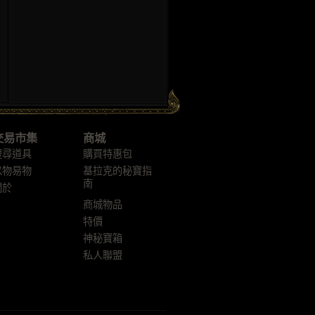
交易市集
商城
搜尋道具
購買特惠包
以物易物
基拉克的秘寶指
南
關於
商城物品
特價
神秘寶箱
私人聯盟