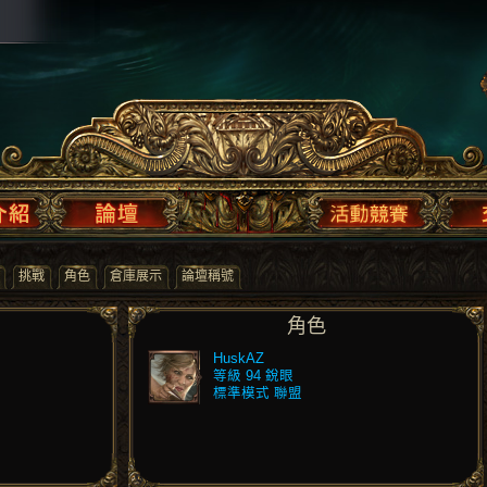
挑戰
角色
倉庫展示
論壇稱號
角色
HuskAZ
等級 94 銳眼
標準模式 聯盟