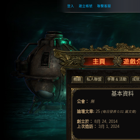
登入
建立帳號
聯繫客服
概觀
私人聯盟
季賽 & 活動
成就
基本資料
公會：
無
論壇文章:
25
(每日發表 0.01 篇文章)
創立於：
8月 24, 2014
上次造訪：
3月 1, 2024