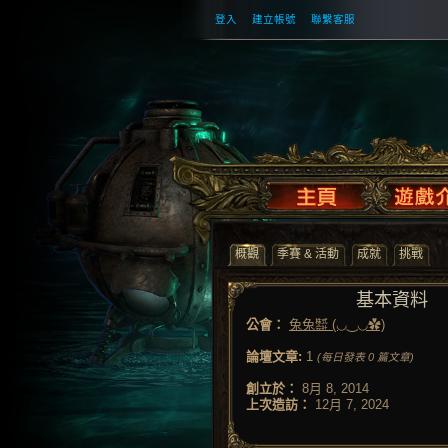
登入
建立帳號
聯繫客服
概觀
季賽 & 活動
成就
挑戰
基本資料
公會：
兔兔㍿ (◡‿◡✿)
論壇文章:
1
(每日發表 0 篇文章)
創立於：
8月 8, 2014
上次造訪：
12月 7, 2024