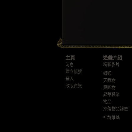
主頁
遊戲介紹
消息
精彩影片
建立帳號
概觀
登入
天賦樹
改版資訊
輿圖樹
昇華職業
物品
掉落物品篩選
社群維基