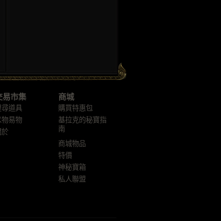
交易市集
商城
搜尋道具
購買特惠包
以物易物
基拉克的秘寶指
南
關於
商城物品
特價
神秘寶箱
私人聯盟