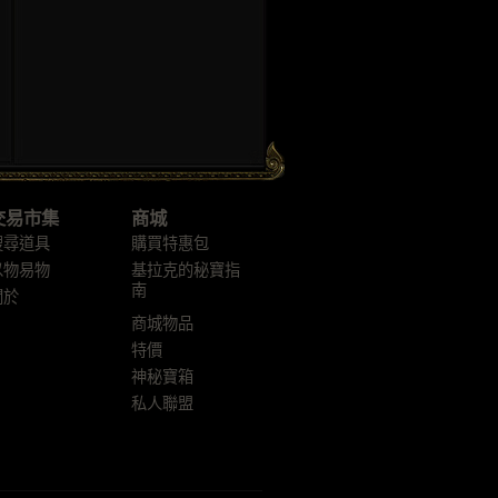
交易市集
商城
搜尋道具
購買特惠包
以物易物
基拉克的秘寶指
南
關於
商城物品
特價
神秘寶箱
私人聯盟