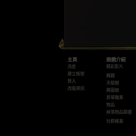
主頁
遊戲介紹
消息
精彩影片
建立帳號
概觀
登入
天賦樹
改版資訊
輿圖樹
昇華職業
物品
掉落物品篩選
社群維基