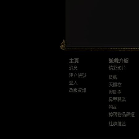
主頁
遊戲介紹
消息
精彩影片
建立帳號
概觀
登入
天賦樹
改版資訊
輿圖樹
昇華職業
物品
掉落物品篩選
社群維基