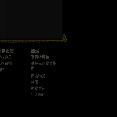
交易市集
商城
搜尋道具
購買特惠包
以物易物
基拉克的秘寶指
南
關於
商城物品
特價
神秘寶箱
私人聯盟