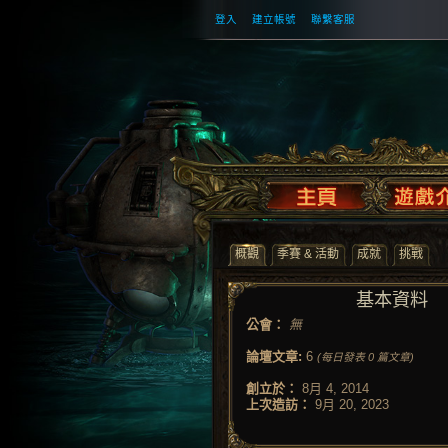
登入
建立帳號
聯繫客服
概觀
季賽 & 活動
成就
挑戰
基本資料
公會：
無
論壇文章:
6
(每日發表 0 篇文章)
創立於：
8月 4, 2014
上次造訪：
9月 20, 2023