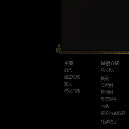
主頁
遊戲介紹
消息
精彩影片
建立帳號
概觀
登入
天賦樹
改版資訊
輿圖樹
昇華職業
物品
掉落物品篩選
社群維基