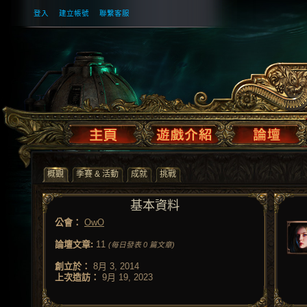
登入
建立帳號
聯繫客服
概觀
季賽 & 活動
成就
挑戰
基本資料
公會：
OwO
論壇文章:
11
(每日發表 0 篇文章)
創立於：
8月 3, 2014
上次造訪：
9月 19, 2023