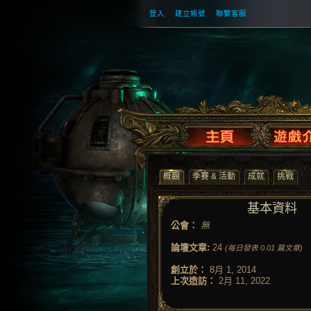
登入
建立帳號
聯繫客服
概觀
季賽 & 活動
成就
挑戰
基本資料
公會：
無
論壇文章:
24
(每日發表 0.01 篇文章)
創立於：
8月 1, 2014
上次造訪：
2月 11, 2022