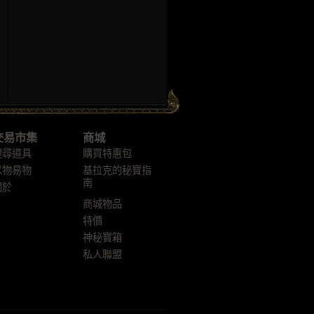
交易市集
商城
搜尋道具
購買特惠包
以物易物
基拉克的秘寶指
南
關於
商城物品
特價
神秘寶箱
私人聯盟