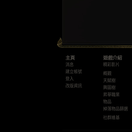
主頁
遊戲介紹
消息
精彩影片
建立帳號
概觀
登入
天賦樹
改版資訊
輿圖樹
昇華職業
物品
掉落物品篩選
社群維基