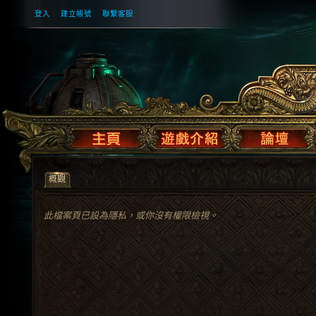
登入
建立帳號
聯繫客服
概觀
此檔案頁已設為隱私，或你沒有權限檢視。