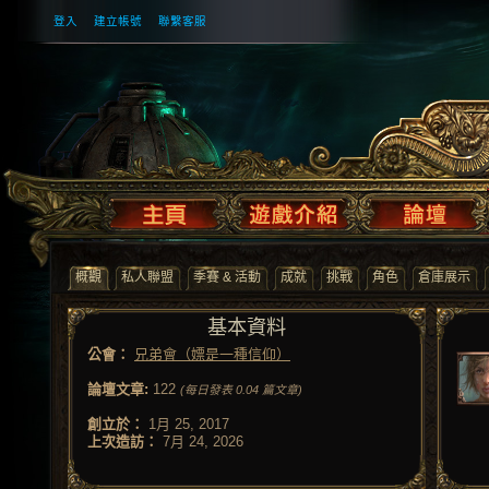
登入
建立帳號
聯繫客服
概觀
私人聯盟
季賽 & 活動
成就
挑戰
角色
倉庫展示
基本資料
公會：
兄弟會（嫖是一種信仰）
論壇文章:
122
(每日發表 0.04 篇文章)
創立於：
1月 25, 2017
上次造訪：
7月 24, 2026