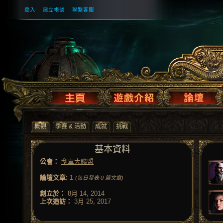
登入
建立帳號
聯繫客服
概觀
季賽 & 活動
成就
挑戰
基本資料
公會：
刮車大聯盟
論壇文章:
1
(每日發表 0 篇文章)
創立於：
8月 14, 2014
上次造訪：
3月 25, 2017