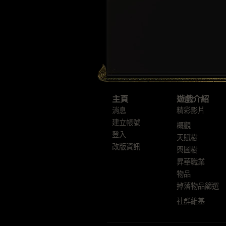
主頁
遊戲介紹
消息
精彩影片
建立帳號
概觀
登入
天賦樹
改版資訊
輿圖樹
昇華職業
物品
掉落物品篩選
社群維基