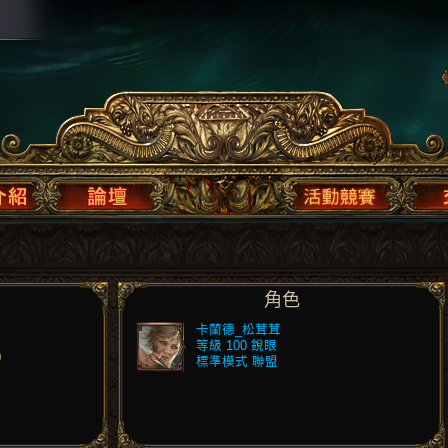
角色
卡蘭德_松茸茸
等級 100 銳眼
)
標準模式 聯盟