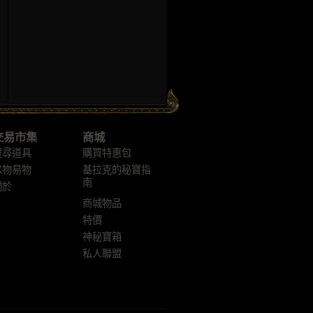
交易市集
商城
搜尋道具
購買特惠包
以物易物
基拉克的秘寶指
南
關於
商城物品
特價
神秘寶箱
私人聯盟