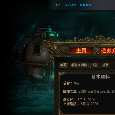
登入
建立帳號
聯繫客服
概觀
季賽 & 活動
成就
挑戰
基本資料
公會：
9mi
論壇文章:
2838
(每日發表 0.65 篇文章
創立於：
8月 5, 2014
上次造訪：
8月 3, 2026