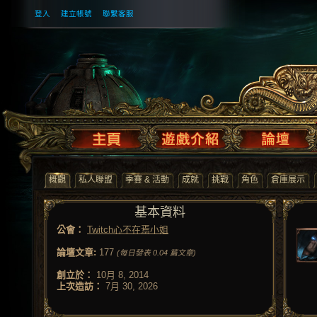
登入
建立帳號
聯繫客服
概觀
私人聯盟
季賽 & 活動
成就
挑戰
角色
倉庫展示
基本資料
公會：
Twitch心不在焉小姐
論壇文章:
177
(每日發表 0.04 篇文章)
創立於：
10月 8, 2014
上次造訪：
7月 30, 2026