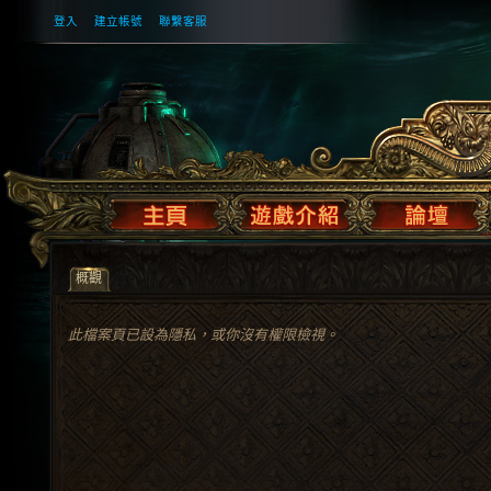
登入
建立帳號
聯繫客服
概觀
此檔案頁已設為隱私，或你沒有權限檢視。