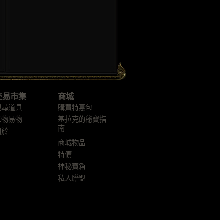
交易市集
商城
搜尋道具
購買特惠包
以物易物
基拉克的秘寶指
南
關於
商城物品
特價
神秘寶箱
私人聯盟