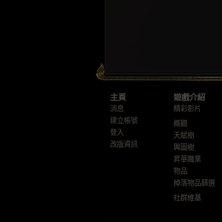
主頁
遊戲介紹
消息
精彩影片
建立帳號
概觀
登入
天賦樹
改版資訊
輿圖樹
昇華職業
物品
掉落物品篩選
社群維基