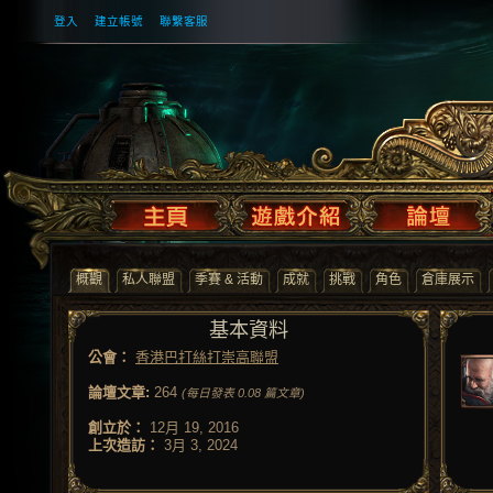
登入
建立帳號
聯繫客服
概觀
私人聯盟
季賽 & 活動
成就
挑戰
角色
倉庫展示
基本資料
公會：
香港巴打絲打崇高聯盟
論壇文章:
264
(每日發表 0.08 篇文章)
創立於：
12月 19, 2016
上次造訪：
3月 3, 2024