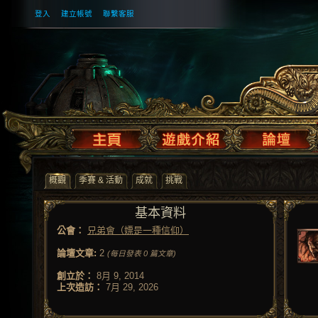
登入
建立帳號
聯繫客服
概觀
季賽 & 活動
成就
挑戰
基本資料
公會：
兄弟會（嫖是一種信仰）
論壇文章:
2
(每日發表 0 篇文章)
創立於：
8月 9, 2014
上次造訪：
7月 29, 2026