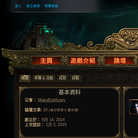
登入
建立帳號
聯繫客服
概觀
季賽 & 活動
成就
挑戰
基本資料
公會：
MakeBigMoney
論壇文章:
10
(每日發表 0 篇文章)
創立於：
8月 14, 2014
上次造訪：
1月 2, 2015