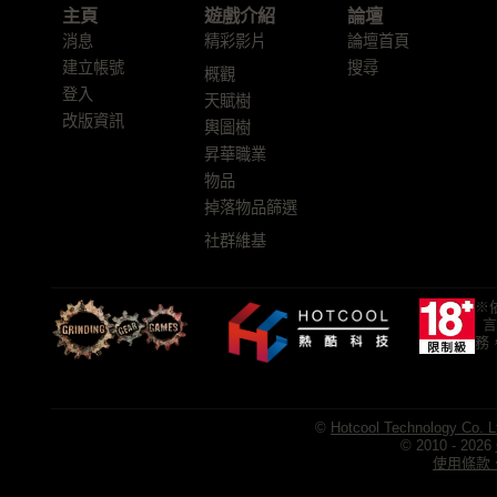
主頁
遊戲介紹
論壇
消息
精彩影片
論壇首頁
建立帳號
搜尋
概觀
登入
天賦樹
改版資訊
輿圖樹
昇華職業
物品
掉落物品篩選
社群維基
※
言
務
©
Hotcool Technology Co. L
© 2010 - 2026
使用條款、