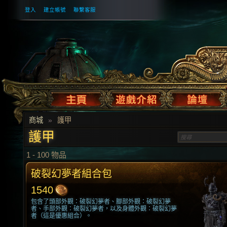
登入
建立帳號
聯繫客服
商城
»
護甲
護甲
1
-
100
物品
破裂幻夢者組合包
1540
包含了頭部外觀：破裂幻夢者、腳部外觀：破裂幻夢
者、手部外觀：破裂幻夢者，以及身體外觀：破裂幻夢
者（這是優惠組合）。