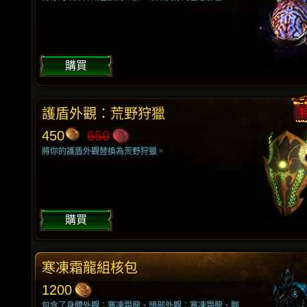
購買
護盾外觀：荒野狩獵
450
650
將你的護盾外觀替換為荒野狩獵。
購買
寒凍霜龍組核包
1200
包含了身體外觀：寒凍霜龍、頭部外觀：寒凍霜龍、腳