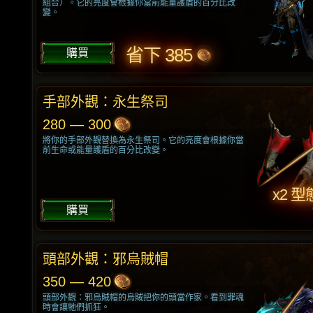
組合）。它的亮度會根據你當前能量護盾的百分比改
變。
省下 385
購買
手部外觀：永生祭司
280 — 300
將你的手部外觀替換為永生祭司。它的亮度會根據你當
前生命或能量護盾的百分比改變。
x2 型
購買
頭部外觀：邪烏賊帽
350 — 420
頭部外觀：邪烏賊帽的烏賊把你的頭當作家。看到罪魂
時會讓牠們抓狂。