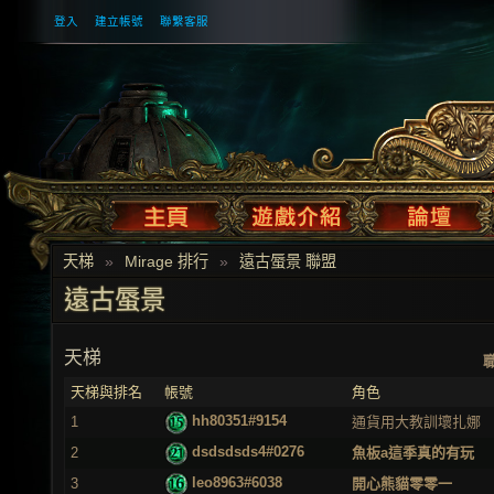
登入
建立帳號
聯繫客服
天梯
»
Mirage 排行
»
遠古蜃景 聯盟
遠古蜃景
天梯
天梯與排名
帳號
角色
hh80351#9154
1
通貨用大教訓壞扎娜
dsdsdsds4#0276
2
魚板a這季真的有玩
leo8963#6038
3
開心熊貓零零一