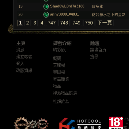
Shad0wL0rd7#3180
19
爾多龍
ann730901#4831
20
仿若靜水之下的星影
1
2
3
4
747
748
749
750
下一頁
主頁
遊戲介紹
論壇
消息
精彩影片
論壇首頁
建立帳號
搜尋
概觀
登入
天賦樹
改版資訊
輿圖樹
昇華職業
物品
掉落物品篩選
社群維基
※
言
務