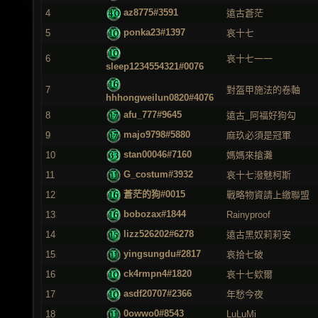
az8775#3591
4
遠古蒼茫
ponka23#1397
5
哀十七
6
哀十七一一
sleep1234554321#0076
7
對盔甲施法的卷軸
hhhongweilun0820#4076
afu_777#9645
8
遠古_阿福好狗勾
majo9798#5880
9
麻玖必須是冠軍
stan00046#7160
10
媽媽來搶灘
G_costum#3932
11
哀十七潑魅柯斯
蒼茫的狗#0015
12
戰略物資請上繳聯盟
bobozax#1844
13
Rainyproof
lizz526202#6278
14
遠古黑奴莉莉安
yingsungdu#2817
15
哀拾七破
ck4rmpn4#1820
16
哀十七欸爾
asdf20707#2366
17
年愁今夜
0owwo0#8543
18
LuLuMi