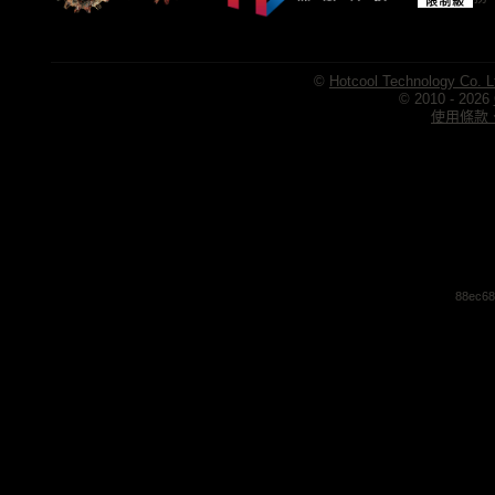
©
Hotcool Technology Co. L
© 2010 - 2026
使用條款、
88ec68