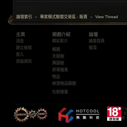
論壇索引
»
專家模式聯盟交易區 - 販賣
»
View Thread
主頁
遊戲介紹
論壇
消息
精彩影片
論壇首頁
建立帳號
搜尋
概觀
登入
天賦樹
改版資訊
輿圖樹
昇華職業
物品
掉落物品篩選
社群維基
※
言
務