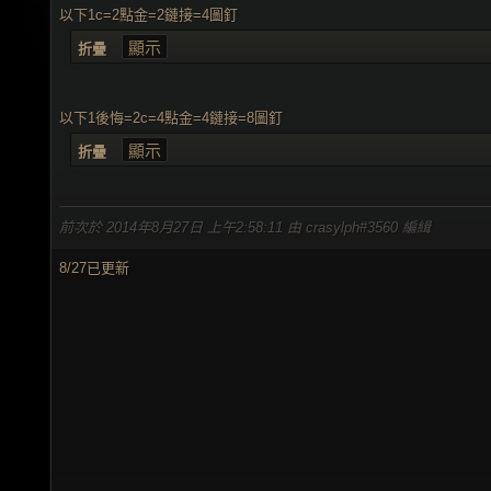
以下1c=2點金=2鏈接=4圖釘
折疊
以下1後悔=2c=4點金=4鏈接=8圖釘
折疊
前次於 2014年8月27日 上午2:58:11 由 crasylph#3560 編緝
8/27已更新