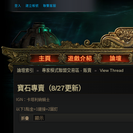
登入
建立帳號
聯繫客服
論壇索引
»
專家模式聯盟交易區 - 販賣
»
View Thread
寶石專賣（8/27更新）
IGN：卡塔利納騎士
以下1點金=1鏈接=2圖釘
折疊