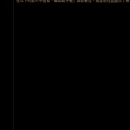
在以下的影片中查看「黯焰看守者」贊助者包，或是前往
這裡
以了解