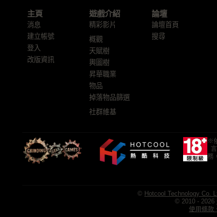
主頁
遊戲介紹
論壇
消息
精彩影片
論壇首頁
建立帳號
搜尋
概觀
登入
天賦樹
改版資訊
輿圖樹
昇華職業
物品
掉落物品篩選
社群維基
※
言
務
©
Hotcool Technology Co. L
© 2010 - 2026
使用條款、