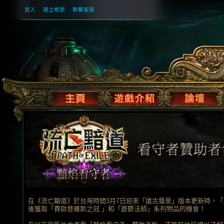
登入
建立帳號
聯繫客服
在《流亡黯道》於台灣時間3月7日迎來「遠古蜃景」版本更新時，
後獲取「費歐普羅斯之冠 」和「蒼鬱法師」系列物品的機會！