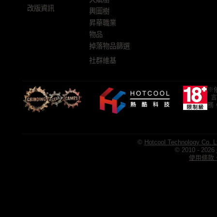
改版資訊
輿圖樹
昇華職業
物品
掉落物品篩選
社群維基
※
言
務
©
Hotcool Technology Co. L
© 2010 - 2026
使用條款、