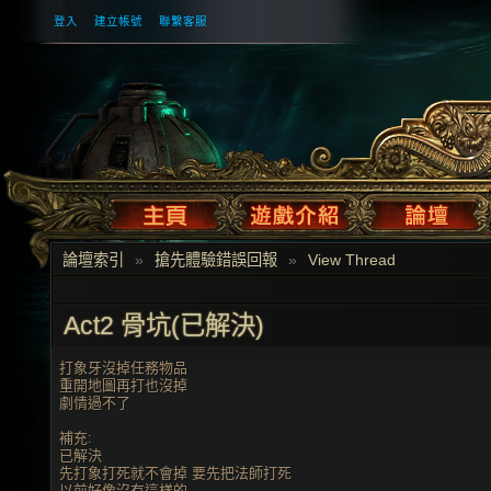
登入
建立帳號
聯繫客服
論壇索引
»
搶先體驗錯誤回報
»
View Thread
Act2 骨坑(已解決)
打象牙沒掉任務物品
重開地圖再打也沒掉
劇情過不了
補充:
已解決
先打象打死就不會掉 要先把法師打死
以前好像沒有這樣的