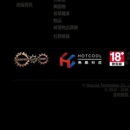
改版資訊
輿圖樹
昇華職業
物品
掉落物品篩選
社群維基
※
言
務
©
Hotcool Technology Co. L
© 2010 - 2026
使用條款、