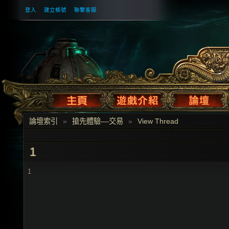
登入
建立帳號
聯繫客服
論壇索引
»
搶先體驗––交易
»
View Thread
1
1