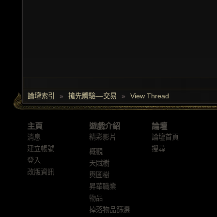
論壇索引
»
搶先體驗––交易
»
View Thread
主頁
遊戲介紹
論壇
消息
精彩影片
論壇首頁
建立帳號
搜尋
概觀
登入
天賦樹
改版資訊
輿圖樹
昇華職業
物品
掉落物品篩選