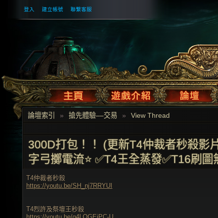
登入
建立帳號
聯繫客服
論壇索引
»
搶先體驗––交易
»
View Thread
300D打包！！ (更新T4仲裁者秒殺影
字弓擲電流⭐ ✅T4王全蒸發✅T16刷
T4仲裁者秒殺
https://youtu.be/SH_nj7RRYUI
T4烈許及祭壇王秒殺
https://youtu.be/g4LQGEjPC-U