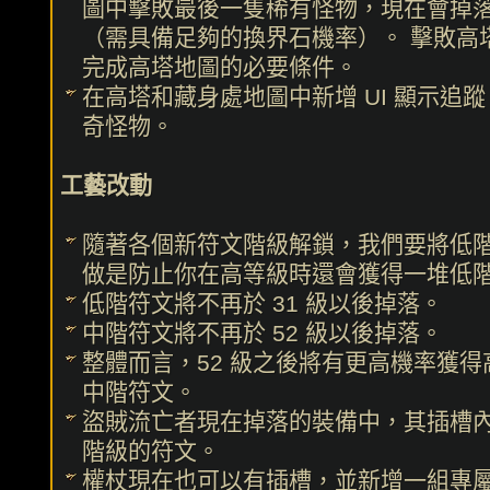
圖中擊敗最後一隻稀有怪物，現在會掉
（需具備足夠的換界石機率）。 擊敗高
完成高塔地圖的必要條件。
在高塔和藏身處地圖中新增 UI 顯示追
奇怪物。
工藝改動
隨著各個新符文階級解鎖，我們要將低階
做是防止你在高等級時還會獲得一堆低
低階符文將不再於 31 級以後掉落。
中階符文將不再於 52 級以後掉落。
整體而言，52 級之後將有更高機率獲
中階符文。
盜賊流亡者現在掉落的裝備中，其插槽
階級的符文。
權杖現在也可以有插槽，並新增一組專