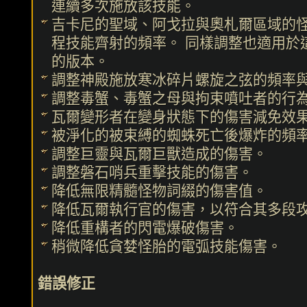
連續多次施放該技能。
吉卡尼的聖域、阿戈拉與奧札爾區域的
程技能齊射的頻率。 同樣調整也適用於
的版本。
調整神殿施放寒冰碎片螺旋之弦的頻率
調整毒蟹、毒蟹之母與拘束噴吐者的行
瓦爾變形者在變身狀態下的傷害減免效
被淨化的被束縛的蜘蛛死亡後爆炸的頻
調整巨靈與瓦爾巨獸造成的傷害。
調整磐石哨兵重擊技能的傷害。
降低無限精髓怪物詞綴的傷害值。
降低瓦爾執行官的傷害，以符合其多段
降低重構者的閃電爆破傷害。
稍微降低貪婪怪胎的電弧技能傷害。
錯誤修正