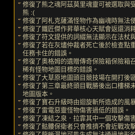
修復了熊之魂阿茲莫里魂靈可被選取與受
熊 :(
修復了阿札克薩滿怪物作為幽魂時無法
修復了鐵匠傑作昇華核心天賦會返還消
修復了符文提供的詞綴無法顯示在法杖
修復了若在灰燼仲裁者死亡後於檢查點
任務卡住的錯誤。
修復了奧格姆的遺贈傳奇保險箱保險箱
稀有怪物地圖目標的錯誤。
修復了大草原地圖頭目競技場在開打後
修復了第三章最終頭目戰勝後出口樓梯
地圖版本。
修復了寶石升級時由迴旋斬所造成的風
修復了雷電惡靈怪物傷害過低的錯誤。
修復了凍結之泉．拉霏其中一個攻擊傷
修復了骷髏保衛者只會推擠不會近戰攻
修復了龍蜥濕地可能生成無法通過地形