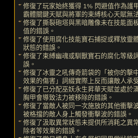
修復了玩家始終獲得 1% 閃避值作為護
霸體關鍵天賦與將軍的束縛核心天賦無
修復了撕裂砲塔與黑暗雕像未在技能面
值的錯誤。
修復了使用腐化技能寶石捕捉或釋放靈
狀態的錯誤。
修復了束縛幽魂或馴獸寶石的腐化等級
誤。
修復了冰靈之吼傳奇箭袋的「被你的擊
效果的傷害」詞綴實際上反而讓敵人承
修復了已分配巫妖永生昇華天賦並處於
胸甲會導致法力被移除的錯誤。
修復了當敵人被同一次施放的其他衝擊
被格擋的敵人身上觸發衝擊波的錯誤。
修復了汲取異常狀態未提供所消耗之異
除者等效果的錯誤。