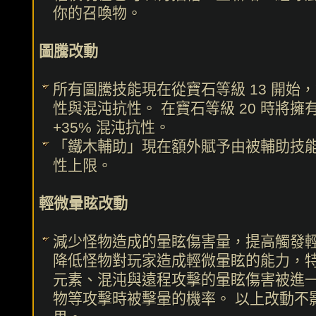
你的召喚物。
圖騰改動
所有圖騰技能現在從寶石等級 13 開始
性與混沌抗性。 在寶石等級 20 時將擁
+35% 混沌抗性。
「鐵木輔助」現在額外賦予由被輔助技能召
性上限。
輕微暈眩改動
減少怪物造成的暈眩傷害量，提高觸發
降低怪物對玩家造成輕微暈眩的能力，
元素、混沌與遠程攻擊的暈眩傷害被進
物等攻擊時被擊暈的機率。 以上改動不