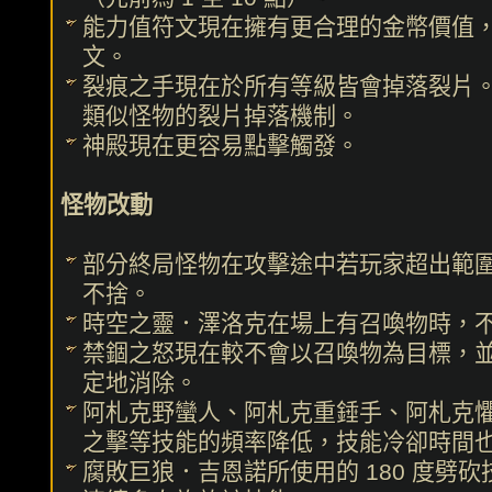
能力值符文現在擁有更合理的金幣價值
文。
裂痕之手現在於所有等級皆會掉落裂片。
類似怪物的裂片掉落機制。
神殿現在更容易點擊觸發。
怪物改動
部分終局怪物在攻擊途中若玩家超出範
不捨。
時空之靈．澤洛克在場上有召喚物時，
禁錮之怒現在較不會以召喚物為目標，
定地消除。
阿札克野蠻人、阿札克重錘手、阿札克
之擊等技能的頻率降低，技能冷卻時間
腐敗巨狼．吉恩諾所使用的 180 度劈