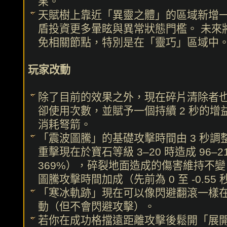
果。
天賦樹上靠近「異靈之體」的區域新增
盾投資更多暈眩與異常狀態門檻。 未來
免相關節點，特別是在「靈巧」區域中
玩家改動
除了目前的效果之外，現在碎片清除者
卻使用次數，並賦予一個持續 2 秒的
消耗弩箭。
「震波圖騰」的基礎攻擊時間由 3 秒調整為
重擊現在於寶石等級 3–20 時造成 96–2
369%），碎裂地面造成的傷害維持不變。 品
圖騰攻擊時間加成（先前為 0 至 -0.55 
「寒冰軌跡」現在可以像閃避翻滾一樣
動（但不會閃避攻擊）。
若你在成功格擋遠距離攻擊後鬆開「展