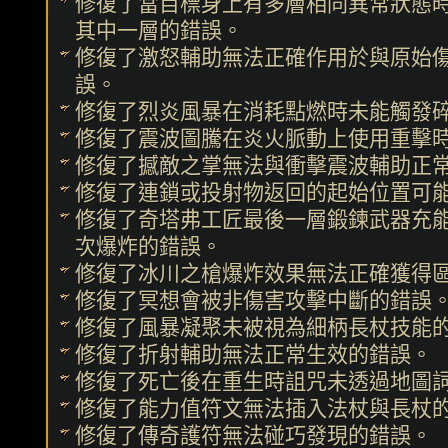
修復了當目標身上有多層相同異常狀態
其中一層的錯誤。
修復了激怒輔助無法正確作用於與原始
誤。
修復了烈炎風暴在消耗點燃時未能觸發
修復了震波圖騰在炎火脈動上使用重擊
修復了撼敵之掌無法與衝擊震波輔助正
修復了連鎖或投射物返回的起始位置可
修復了奇塔弗工匠最後一層鍛鍊武器充
次爆炸的錯誤。
修復了冰川之槍爆炸效果無法正確獲得
修復了冥想會被非傷害攻擊中斷的錯誤
修復了風暴凝聚未被視為細柄長杖技能
修復了折射輔助無法正常生效的錯誤。
修復了死亡後在重生時詛咒未透過地圖
修復了能力值符文無法插入法杖與長杖
修復了傳奇護符無法碰巧發現的錯誤。