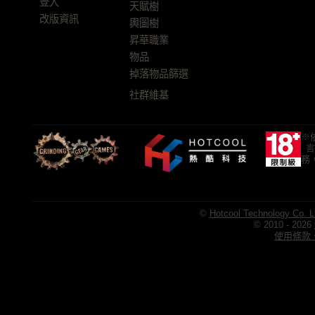
登入
天賦樹
改版資訊
輿圖樹
昇華職業
物品
掉落物品篩選
社群維基
※
言
務
©
Hotcool Technology Co. L
© 2010 - 2026
使用條款、