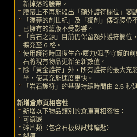
新掉落的腰帶。
腰帶上不再能骰出「額外護符欄位」變
「澤菲的創世紀」及「獨創」傳奇腰帶
已擁有的舊版不受影響。
「寶石之源」目前仍保留額外護符欄位
擴充至 6 格。
使用護符時回復生命/魔力/賦予守護的
石將現有物品更新至新數值。
除「黃金護符」外，所有護符的最大充
半，使其充能速度更快。
「岩石護符」的基礎持續時間由 2.5 秒延
新增倉庫頁相容性
新增以下物品類別的倉庫頁相容性：
可鑲嵌
碎片類（包含石板與試煉鑰匙）
裂痕