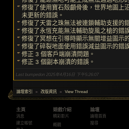
修復了使用寶石殼顱骨後，世界地圖上
未更新的錯誤。
修復了天雷之珠無法被連鎖輔助支援的
修復了永恆充能無法輔助旋風之槍的錯
修復了冥想在引導時顯示無關增益圖示
修復了碎裂地面使用錯誤減益圖示的錯
修正 3 個客戶端崩潰問題。
修正 3 個副本崩潰的錯誤。
Last bumpedon 2025年4月16日 下午5:26:07
論壇索引
»
改版資訊
»
View Thread
主頁
遊戲介紹
論壇
消息
精彩影片
論壇首頁
建立帳號
搜尋
概觀