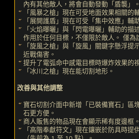
內有其他敵人，將會自動發動「盾襲」
「風暴之槍」現在可受地面效果相關的
「展開護盾」現在可受「集中效應」輔
「火焰曝曬」與「閃電曝曬」輔助的描
作用於任何目標，不僅限於敵人。 僅為
「旋風之槍」與「旋風」關鍵字懸浮提
近戰傷害。
提升了電弧命中感電目標時爆炸效果的
「冰川之槍」現在能切割地形。
改善與其他調整
寶石切割介面中新增「已裝備寶石」區
石更方便。
商人販售的物品現在會顯示稀有度邊框
「高階奉獻符文」現在鑲嵌於防具時提供 1
（先前為 1 至 10 點）。