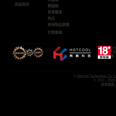
改版資訊
輿圖樹
昇華職業
物品
掉落物品篩選
社群維基
※
言
務
©
Hotcool Technology Co. L
© 2010 - 2026
使用條款、