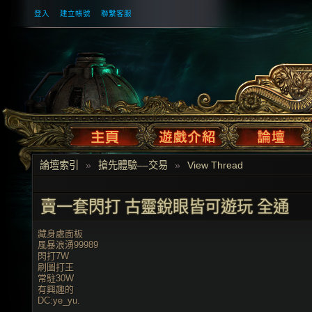
登入
建立帳號
聯繫客服
論壇索引
»
搶先體驗––交易
»
View Thread
賣一套閃打 古靈銳眼皆可遊玩 全通
藏身處面板
風暴浪湧99989
閃打7W
刷圖打王
常駐30W
有興趣的
DC:ye_yu.