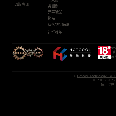
改版資訊
輿圖樹
昇華職業
物品
掉落物品篩選
社群維基
※
言
務
©
Hotcool Technology Co. L
© 2010 - 2026
使用條款、