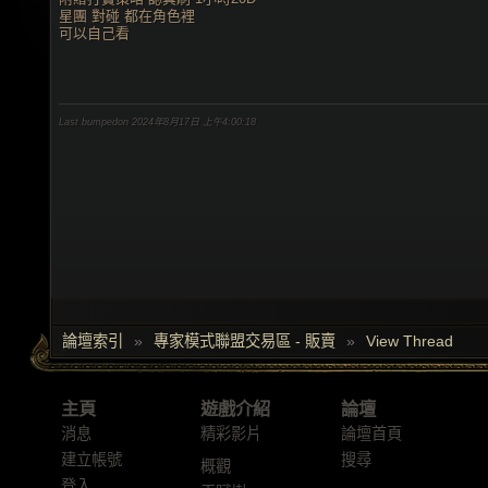
星團 對碰 都在角色裡
可以自己看
Last bumpedon 2024年8月17日 上午4:00:18
論壇索引
»
專家模式聯盟交易區 - 販賣
»
View Thread
主頁
遊戲介紹
論壇
消息
精彩影片
論壇首頁
建立帳號
搜尋
概觀
登入