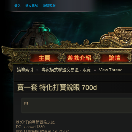
登入
建立帳號
聯繫客服
論壇索引
»
專家模式聯盟交易區 - 販賣
»
View Thread
賣一套 特化打寶銳眼 700d
"
id :Q仔的弓箭冒險之旅
DC: xiaowei1380
附贈打寶策略 認真刷 1小時20D