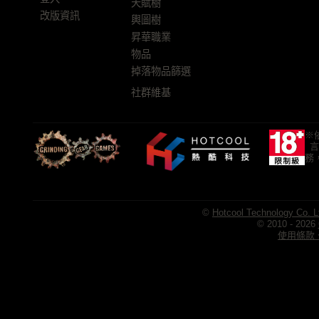
天賦樹
改版資訊
輿圖樹
昇華職業
物品
掉落物品篩選
社群維基
※
言
務
©
Hotcool Technology Co. L
© 2010 - 2026
使用條款、