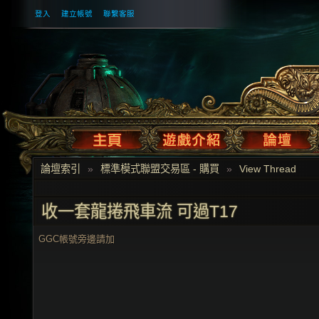
登入
建立帳號
聯繫客服
論壇索引
»
標準模式聯盟交易區 - 購買
»
View Thread
收一套龍捲飛車流 可過T17
GGC帳號旁邊請加