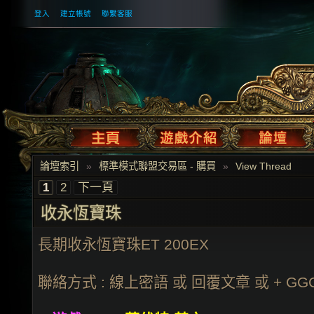
登入
建立帳號
聯繫客服
論壇索引
»
標準模式聯盟交易區 - 購買
»
View Thread
1
2
下一頁
收永恆寶珠
長期收永恆寶珠ET 200EX
聯絡方式 : 線上密語 或 回覆文章 或 +