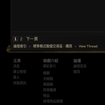
1
2
下一頁
論壇索引
»
標準模式聯盟交易區 - 購買
»
View Thread
主頁
遊戲介紹
論壇
消息
精彩影片
論壇首頁
建立帳號
搜尋
概觀
登入
天賦樹
改版資訊
輿圖樹
昇華職業
物品
掉落物品篩選