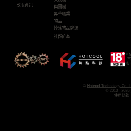
改版資訊
輿圖樹
昇華職業
物品
掉落物品篩選
社群維基
※
言
務
©
Hotcool Technology Co. L
© 2010 - 2026
使用條款、