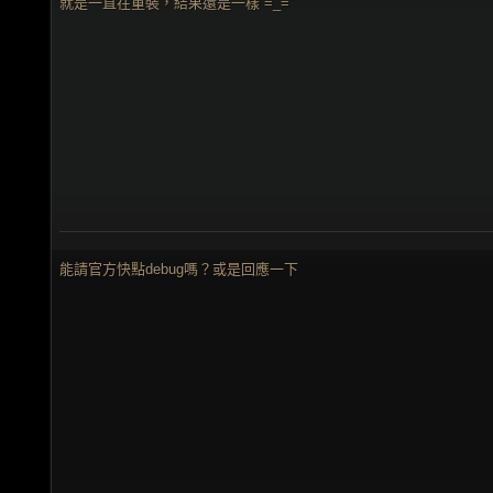
就是一直在重裝，結果還是一樣 =_="
能請官方快點debug嗎？或是回應一下