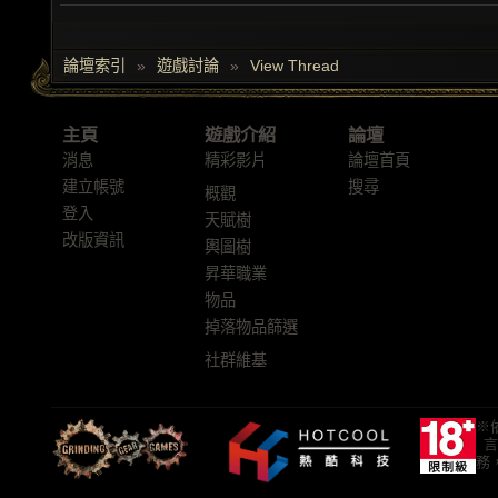
論壇索引
»
遊戲討論
»
View Thread
主頁
遊戲介紹
論壇
消息
精彩影片
論壇首頁
建立帳號
搜尋
概觀
登入
天賦樹
改版資訊
輿圖樹
昇華職業
物品
掉落物品篩選
社群維基
※
言
務